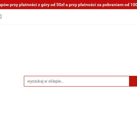
ów przy płatności z góry od 50zł a przy płatności za pobraniem od 100z
tocykli nowe i używane
Motocykle na sprzedaż
O na
a blogu