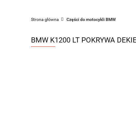
Sklep części do motocykli nowe i używane
Strona główna
Części do motocykli BMW
BMW K1200 LT POKRYWA DEKIE