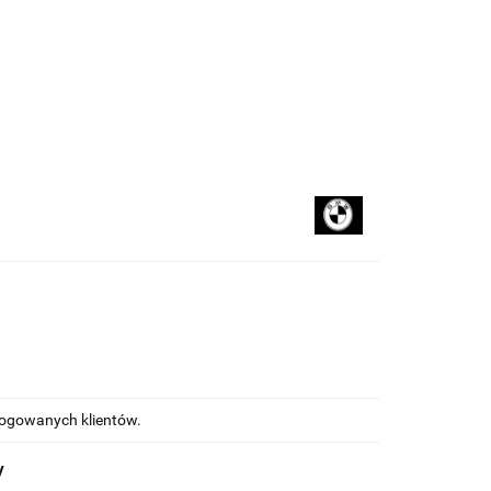
kupować
Na blogu
alogowanych klientów.
y