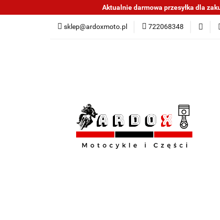
Aktualnie darmowa przesyłka dla zakup
Sklep części do mo
sklep@ardoxmoto.pl
722068348
Jak kupować
N