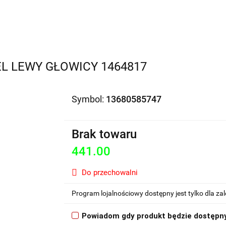
Motocykle na sprzedaż
O nas
Informacje
Jak 
L LEWY GŁOWICY 1464817
Symbol:
13680585747
Brak towaru
441.00
Do przechowalni
Program lojalnościowy dostępny jest tylko dla z
Powiadom gdy produkt będzie dostępn