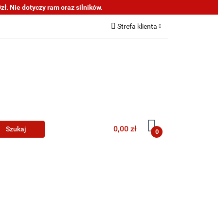
ł. Nie dotyczy ram oraz silników.
s
Informacje
Strefa klienta
Zaloguj się
Zarejestruj się
Dodaj zgłoszenie
0,00 zł
0