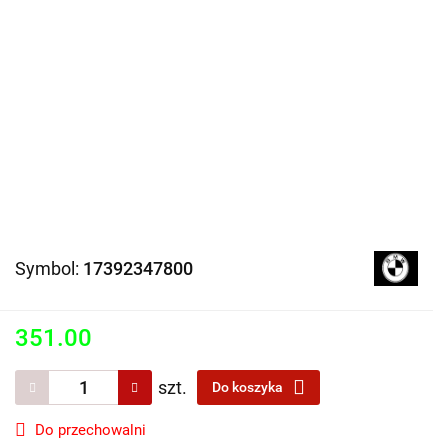
Symbol:
17392347800
351.00
szt.
Do koszyka
Do przechowalni