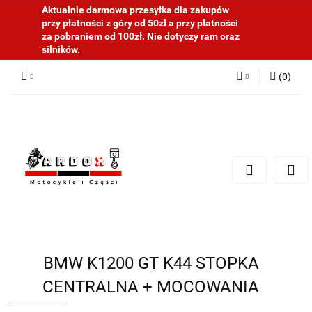
Aktualnie darmowa przesyłka dla zakupów
przy płatności z góry od 50zł a przy płatności
za pobraniem od 100zł. Nie dotyczy ram oraz
silników.
(
0
)
Zaloguj się
Zarejestruj się
Dodaj zgłoszenie
BMW K1200 GT K44 STOPKA
CENTRALNA + MOCOWANIA