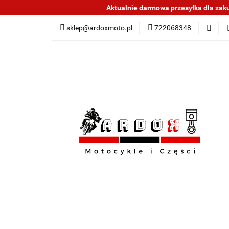
Aktualnie darmowa przesyłka dla zakup
Sklep części do mo
sklep@ardoxmoto.pl
722068348
Jak kupować
N