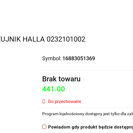
Motocykle na sprzedaż
O nas
Informacje
Jak 
UJNIK HALLA 0232101002
Symbol:
16883051369
Brak towaru
441.00
Do przechowalni
Program lojalnościowy dostępny jest tylko dla z
Powiadom gdy produkt będzie dostępn