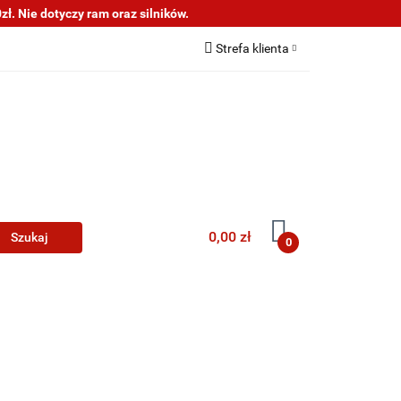
ł. Nie dotyczy ram oraz silników.
s
Informacje
Strefa klienta
Zaloguj się
Zarejestruj się
Dodaj zgłoszenie
0,00 zł
0