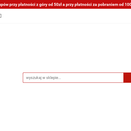
ów przy płatności z góry od 50zł a przy płatności za pobraniem od 100z
tocykli nowe i używane
Motocykle na sprzedaż
O na
a blogu