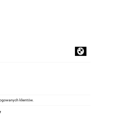
kupować
Na blogu
alogowanych klientów.
y