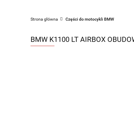
Sklep części do motocykli nowe i używane
Strona główna
Części do motocykli BMW
BMW K1100 LT AIRBOX OBUDOW