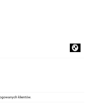
kupować
Na blogu
alogowanych klientów.