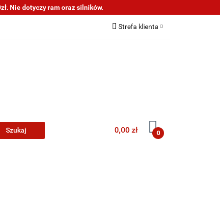
ł. Nie dotyczy ram oraz silników.
s
Informacje
Strefa klienta
Zaloguj się
Zarejestruj się
Dodaj zgłoszenie
0,00 zł
0