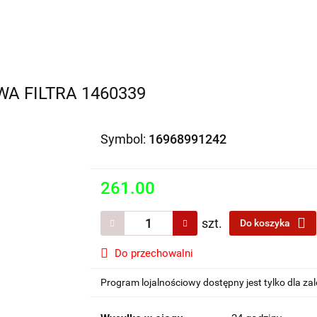
Motocykle na sprzedaż
O nas
Informacje
Jak 
A FILTRA 1460339
Symbol:
16968991242
261.00
szt.
Do koszyka
Do przechowalni
Program lojalnościowy dostępny jest tylko dla z