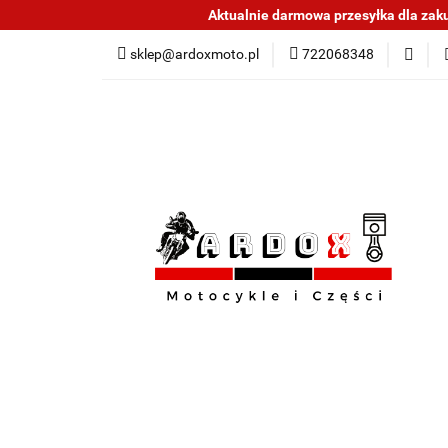
Aktualnie darmowa przesyłka dla zakup
Sklep części do mo
sklep@ardoxmoto.pl
722068348
Jak kupować
N