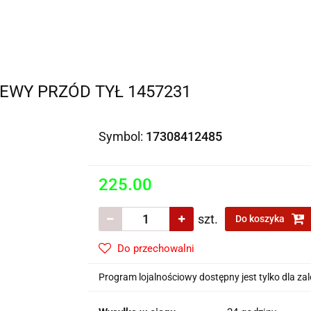
Motocykle na sprzedaż
O nas
Informacje
Jak
EWY PRZÓD TYŁ 1457231
Symbol:
17308412485
225.00
szt.
Do koszyka
Do przechowalni
Program lojalnościowy dostępny jest tylko dla z