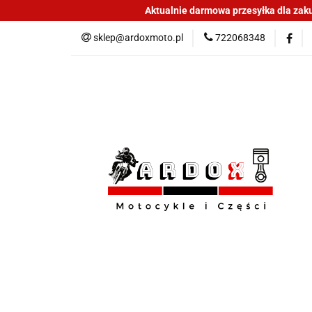
Aktualnie darmowa przesyłka dla zakup
Sklep części do mo
sklep@ardoxmoto.pl
722068348
Jak kupować
N