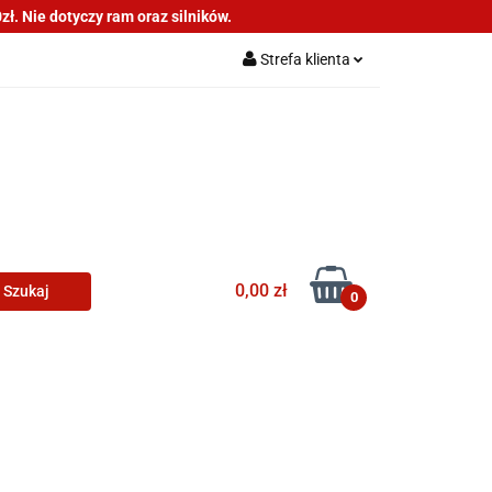
ł. Nie dotyczy ram oraz silników.
as
Informacje
Strefa klienta
Zaloguj się
Zarejestruj się
Dodaj zgłoszenie
0,00 zł
0