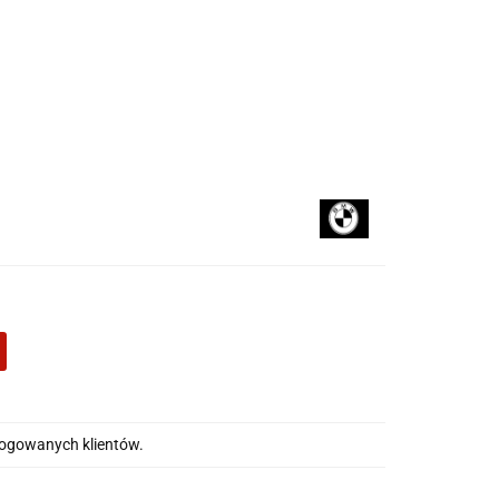
 kupować
Na blogu
alogowanych klientów.