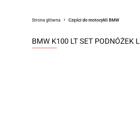
Sklep części do motocykli nowe i używane
Strona główna
Części do motocykli BMW
BMW K100 LT SET PODNÓŻEK L