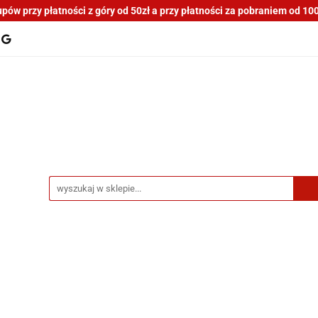
ów przy płatności z góry od 50zł a przy płatności za pobraniem od 100z
tocykli nowe i używane
Motocykle na sprzedaż
O n
a blogu