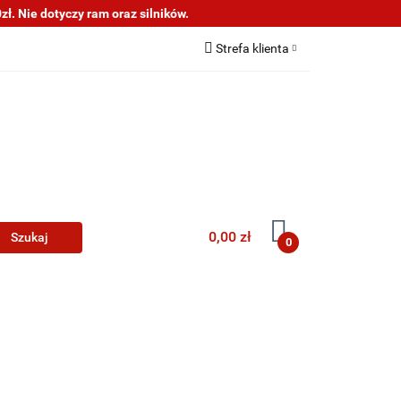
ł. Nie dotyczy ram oraz silników.
s
Informacje
Strefa klienta
Zaloguj się
Zarejestruj się
Dodaj zgłoszenie
0,00 zł
0