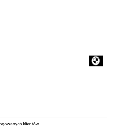
kupować
Na blogu
alogowanych klientów.