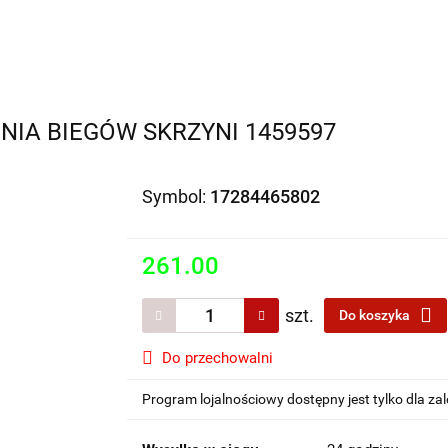
Motocykle na sprzedaż
O nas
Informacje
Jak 
NIA BIEGÓW SKRZYNI 1459597
Symbol:
17284465802
261.00
szt.
Do koszyka
Do przechowalni
Program lojalnościowy dostępny jest tylko dla z