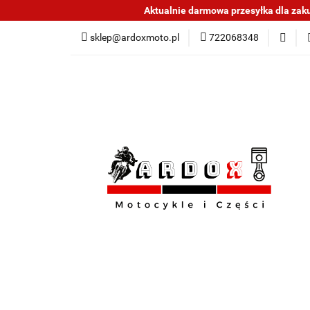
Aktualnie darmowa przesyłka dla zakup
Sklep części do mo
sklep@ardoxmoto.pl
722068348
Jak kupować
N