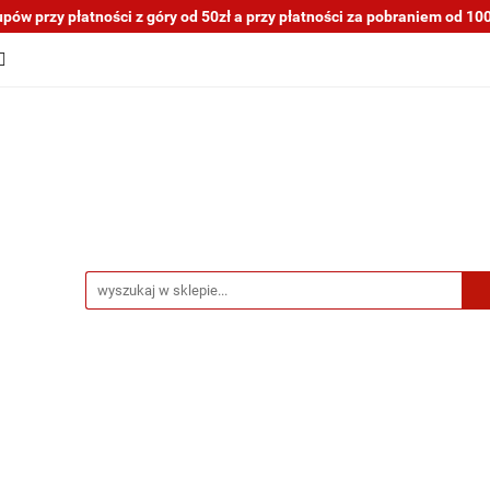
ów przy płatności z góry od 50zł a przy płatności za pobraniem od 100z
tocykli nowe i używane
Motocykle na sprzedaż
O na
a blogu