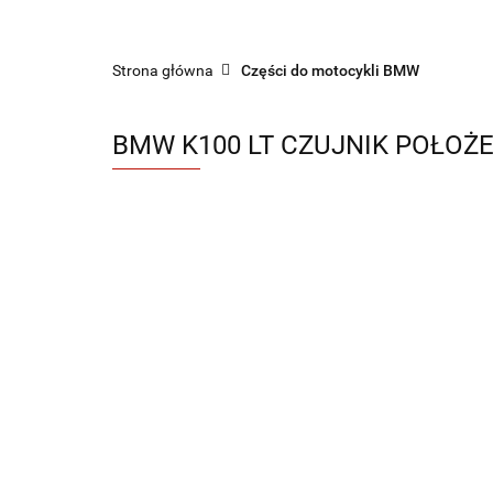
Sklep części do motocykli nowe i używane
Strona główna
Części do motocykli BMW
BMW K100 LT CZUJNIK POŁOŻE