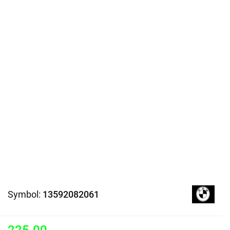
Symbol:
13592082061
225.00