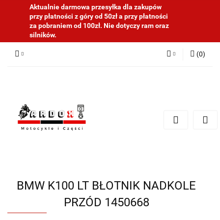
Aktualnie darmowa przesyłka dla zakupów
przy płatności z góry od 50zł a przy płatności
za pobraniem od 100zł. Nie dotyczy ram oraz
silników.
(
0
)
Zaloguj się
Zarejestruj się
Dodaj zgłoszenie
BMW K100 LT BŁOTNIK NADKOLE
PRZÓD 1450668