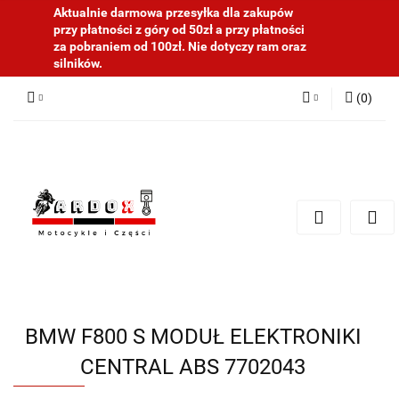
Aktualnie darmowa przesyłka dla zakupów
przy płatności z góry od 50zł a przy płatności
za pobraniem od 100zł. Nie dotyczy ram oraz
silników.
(
0
)
Zaloguj się
Zarejestruj się
Dodaj zgłoszenie
BMW F800 S MODUŁ ELEKTRONIKI
CENTRAL ABS 7702043