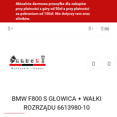
Aktualnie darmowa przesyłka dla zakupów
przy płatności z góry od 50zł a przy płatności
za pobraniem od 100zł. Nie dotyczy ram oraz
silników.
(
0
)
Zaloguj się
Zarejestruj się
Dodaj zgłoszenie
BMW F800 S GŁOWICA + WAŁKI
ROZRZĄDU 6613980-10